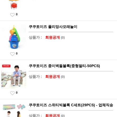
0
쿠쿠토이즈 폴리망사모래놀이
상품가 :
회원공개
(0)
0
쿠쿠토이즈 종이벽돌블록(중형멀티-50PCS)
상품가 :
회원공개
(0)
0
쿠쿠토이즈 스위티빅블록 C세트(29PCS) - 업체직송
상품가 :
회원공개
(0)