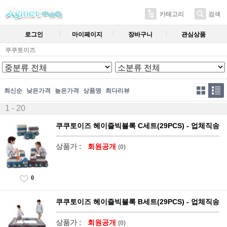
카테고리
검색
로그인
마이페이지
장바구니
관심상품
쿠쿠토이즈
최신순
낮은가격
높은가격
상품명
최다리뷰
1 - 20
쿠쿠토이즈 헤이즐빅블록 C세트(29PCS) - 업체직송
상품가 :
회원공개
(0)
0
쿠쿠토이즈 헤이즐빅블록 B세트(29PCS) - 업체직송
상품가 :
회원공개
(0)