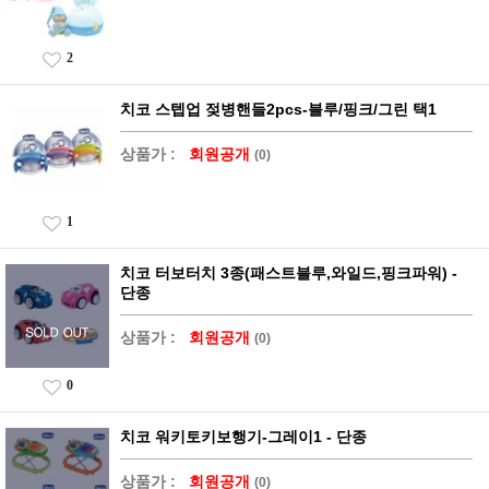
2
치코 스텝업 젖병핸들2pcs-블루/핑크/그린 택1
상품가 :
회원공개
(0)
1
치코 터보터치 3종(패스트블루,와일드,핑크파워) -
단종
상품가 :
회원공개
(0)
0
치코 워키토키보행기-그레이1 - 단종
상품가 :
회원공개
(0)