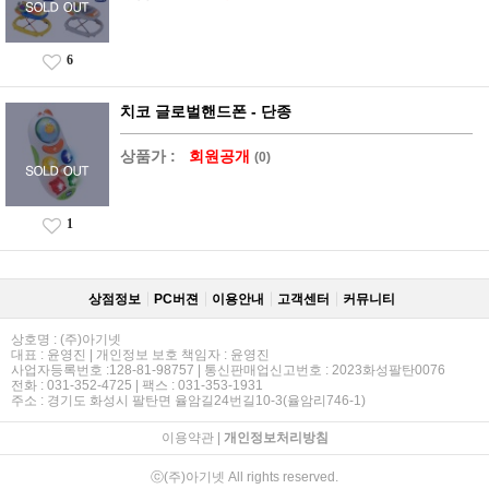
6
치코 글로벌핸드폰 - 단종
상품가 :
회원공개
(0)
1
상점정보
PC버젼
이용안내
고객센터
커뮤니티
상호명 : (주)아기넷
대표 : 윤영진 | 개인정보 보호 책임자 : 윤영진
사업자등록번호 :128-81-98757 | 통신판매업신고번호 : 2023화성팔탄0076
전화 : 031-352-4725 | 팩스 : 031-353-1931
주소 : 경기도 화성시 팔탄면 율암길24번길10-3(율암리746-1)
이용약관
|
개인정보처리방침
ⓒ(주)아기넷 All rights reserved.