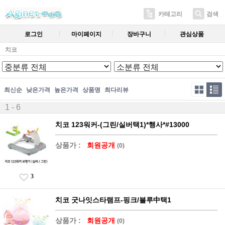
카테고리
검색
로그인
마이페이지
장바구니
관심상품
치코
최신순
낮은가격
높은가격
상품명
최다리뷰
1 - 6
치코 123워커-(그린/실버택1)*행사*#13000
상품가 :
회원공개
(0)
3
치코 굿나잇스타램프-핑크/블루中택1
상품가 :
회원공개
(0)