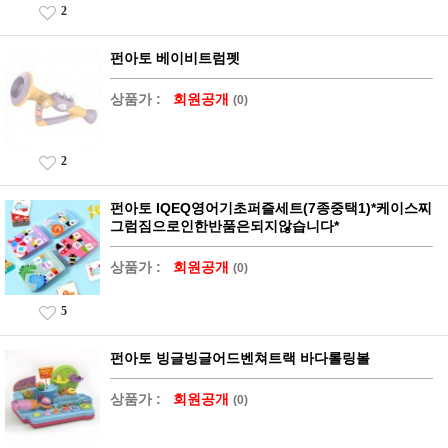
2
펀아토 베이비트럼펫
상품가 :
회원공개
(0)
2
펀아토 IQEQ영어기초퍼즐세트(7종중택1)*케이스찌
그럼짐으로인한반품은되지않습니다*
상품가 :
회원공개
(0)
5
펀아토 빙글빙글어드벤쳐트랙 바다롤링볼
상품가 :
회원공개
(0)