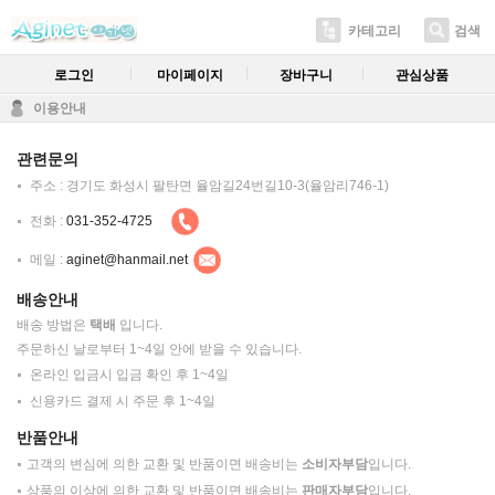
카테고리
검색
로그인
마이페이지
장바구니
관심상품
이용안내
관련문의
주소 : 경기도 화성시 팔탄면 율암길24번길10-3(율암리746-1)
전화 :
031-352-4725
메일 :
aginet@hanmail.net
배송안내
배송 방법은
택배
입니다.
주문하신 날로부터 1~4일 안에 받을 수 있습니다.
온라인 입금시 입금 확인 후 1~4일
신용카드 결제 시 주문 후 1~4일
반품안내
고객의 변심에 의한 교환 및 반품이면 배송비는
소비자부담
입니다.
상품의 이상에 의한 교환 및 반품이면 배송비는
판매자부담
입니다.