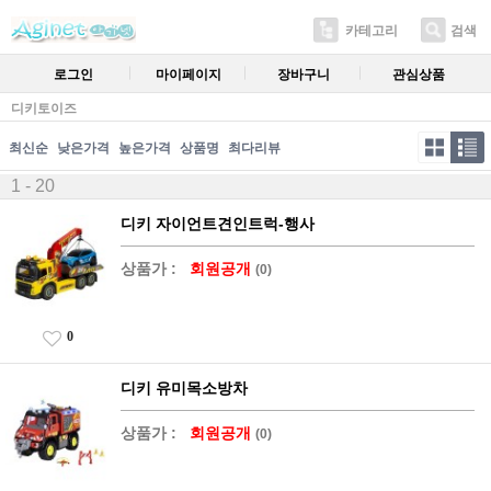
카테고리
검색
로그인
마이페이지
장바구니
관심상품
디키토이즈
최신순
낮은가격
높은가격
상품명
최다리뷰
1 - 20
디키 자이언트견인트럭-행사
상품가 :
회원공개
(0)
0
디키 유미목소방차
상품가 :
회원공개
(0)