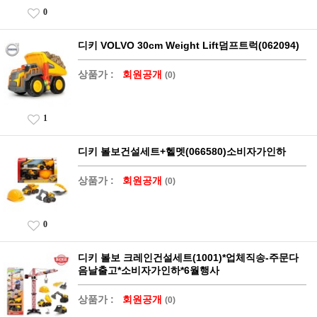
0
디키 VOLVO 30cm Weight Lift덤프트럭(062094)
상품가 :
회원공개
(0)
1
디키 볼보건설세트+헬멧(066580)소비자가인하
상품가 :
회원공개
(0)
0
디키 볼보 크레인건설세트(1001)*업체직송-주문다
음날출고*소비자가인하*6월행사
상품가 :
회원공개
(0)