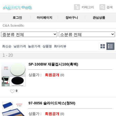
카테고리
검색
로그인
마이페이지
장바구니
관심상품
C&A Scientific
최신순
낮은가격
높은가격
상품명
최다리뷰
1 - 20
SP-100BW 재물접시100(흑백)
상품가 :
회원공개
(0)
0
97-0056 슬라이드박스(청50)
상품가 :
회원공개
(0)