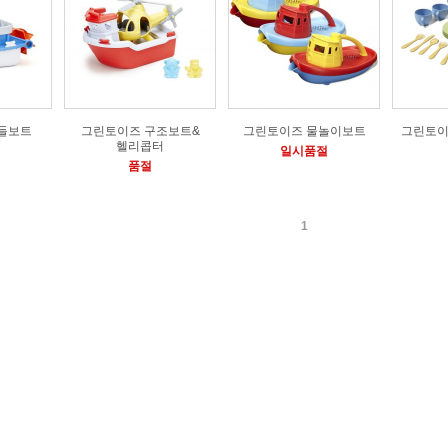
들보트
그린토이즈 구조보트&
그린토이즈 물놀이보트
그린토이
헬리콥터
일시품절
품절
1