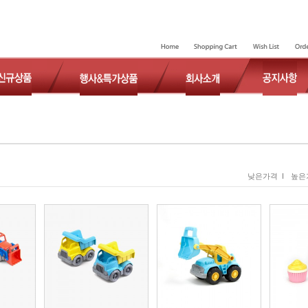
낮은가격 I
높은