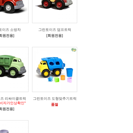
토이즈 소방차
그린토이즈 덤프트럭
[회원전용]
[회원전용]
즈 리싸이클트럭
그린토이즈 도형맞추기트럭
6소비자가인상확인*
품절
[회원전용]