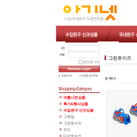
그린토이즈
보안로그인
총
34
개
여름시즌상품
특가&행사상품
수입완구 신규상품
그루업
그린토이즈
건드
디키토이즈