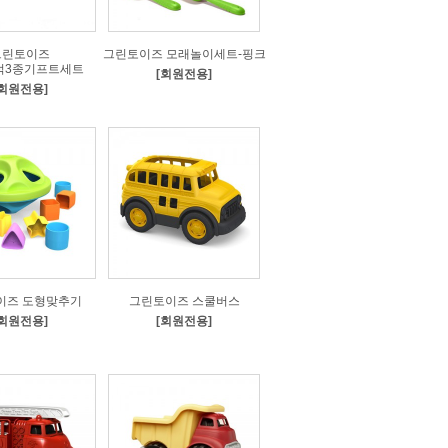
그린토이즈
그린토이즈 모래놀이세트-핑크
럭3종기프트세트
[회원전용]
[회원전용]
이즈 도형맞추기
그린토이즈 스쿨버스
[회원전용]
[회원전용]