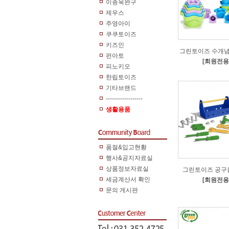
이종욱완구
제우스
주영아이
쿠쿠토이즈
키즈인
그린토이즈 수개
펀아토
[회원전용
피노키오
한립토이즈
기타브랜드
------------------
생활용품
품절&입고현황
행사&공지자료실
상품정보자료실
그린토이즈 공구
세금계산서 확인
[회원전용
문의 게시판