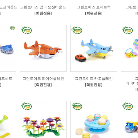
 오션바운드
그린토이즈 덤퍼 오션바운드
그린토이즈 로더트럭
그린토
]
[회원전용]
[회원전용]
캠프세트
그린토이즈 파이어플레인
그린토이즈 카고플레인
베이비
]
[회원전용]
[회원전용]