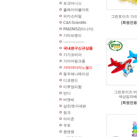
포크마니스
플레이어블아트
피카소타일
그린토이즈 가
C&A Scientific
[회원전용
RMZ/MSZ(미니카)
기타브랜드
-----------------
국내완구신규상품
가가코리아
가이아핑크퐁
가이아다이노월드
동우애니메이션
디코랜드
미루정리함
그린토이즈 비
반디
색상임의배
비앤씨
[회원전용
삼진/토이세븐
씽크
아이존
우토
원앤원