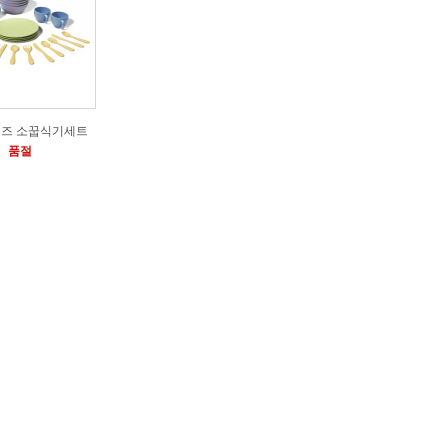
즈 소꿉식기세트
품절