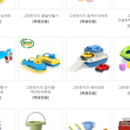
드닝세트
그린토이즈 꽃밭만들기
그린토이즈 컵케이크세트
건설트
]
[회원전용]
[회원전용]
행기-
그린토이즈 잠수함-
그린토이즈 페리보트
그린토
송
색상임의배송
[회원전용]
]
[회원전용]