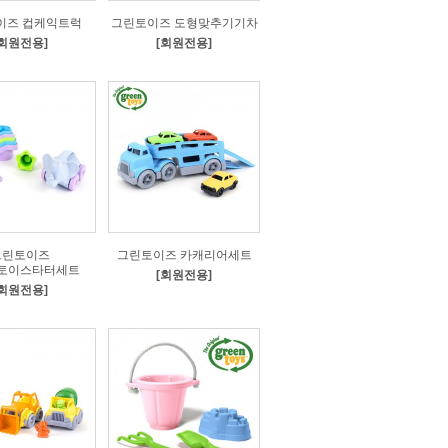
이즈 컵케익트럭
그린토이즈 도형맞추기기차
[회원전용]
[회원전용]
그린토이즈
그린토이즈 카캐리어세트
토이스타터세트
[회원전용]
[회원전용]