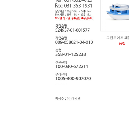
그린토이즈 패
품절