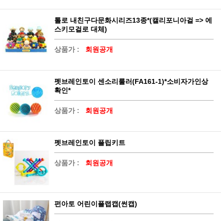
톨로 내친구다문화시리즈13종*(캘리포니아걸 => 에
스키모걸로 대체)
상품가 :
회원공개
펫브레인토이 센소리룰러(FA161-1)*소비자가인상
확인*
상품가 :
회원공개
펫브레인토이 플립키트
상품가 :
회원공개
펀아토 어린이플랩캡(썬캡)