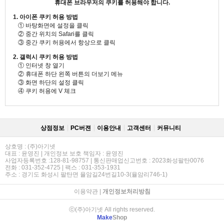
휴대폰 브라우저의 쿠키를 허용해야 합니다.
1. 아이폰 쿠키 허용 방법
① 바탕화면에 설정을 클릭
② 중간 위치의 Safari를 클릭
③ 중간 쿠키 허용에서 항상으로 클릭
2. 갤럭시 쿠키 허용 방법
① 인터넷 창 열기
② 휴대폰 하단 왼쪽 버튼의 더보기 메뉴
③ 화면 하단의 설정 클릭
④ 쿠키 허용에 V 체크
상점정보
PC버젼
이용안내
고객센터
커뮤니티
상호명 : (주)아기넷
대표 : 윤영진 | 개인정보 보호 책임자 : 윤영진
사업자등록번호 :128-81-98757 | 통신판매업신고번호 : 2023화성팔탄0076
전화 : 031-352-4725 | 팩스 : 031-353-1931
주소 : 경기도 화성시 팔탄면 율암길24번길10-3(율암리746-1)
이용약관
|
개인정보처리방침
ⓒ(주)아기넷 All rights reserved.
Make
Shop