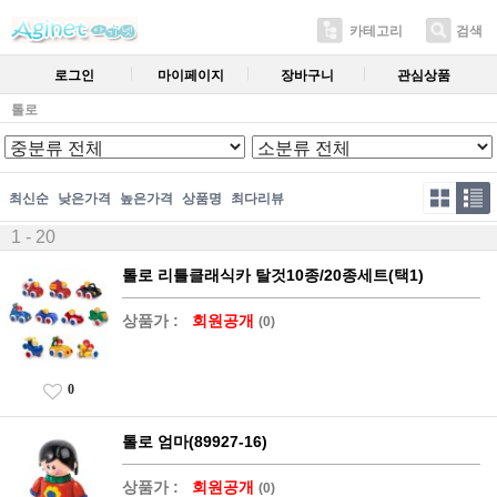
카테고리
검색
로그인
마이페이지
장바구니
관심상품
톨로
최신순
낮은가격
높은가격
상품명
최다리뷰
1 - 20
톨로 리틀클래식카 탈것10종/20종세트(택1)
상품가 :
회원공개
(0)
0
톨로 엄마(89927-16)
상품가 :
회원공개
(0)