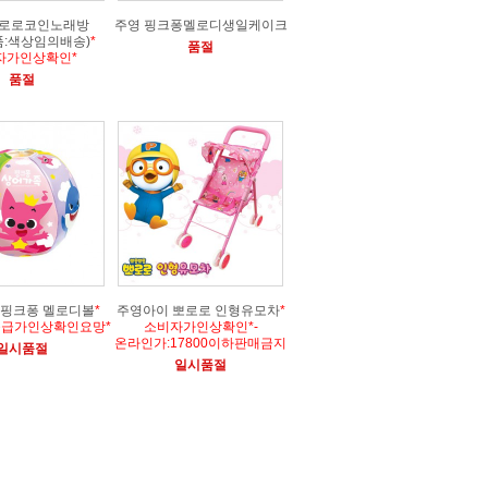
뽀로로코인노래방
주영 핑크퐁멜로디생일케이크
품:색상임의배송)
*
품절
자가인상확인*
품절
 핑크퐁 멜로디볼
*
주영아이 뽀로로 인형유모차
*
공급가인상확인요망*
소비자가인상확인*-
온라인가:17800이하판매금지
일시품절
일시품절