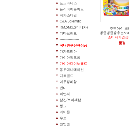
포크마니스
플레이어블아트
피카소타일
C&A Scientific
RMZ/MSZ(미니카)
주영아이 뽀
빙글빙글춤추는노래
기타브랜드
소비자가인상
-----------------
품절
국내완구신규상품
가가코리아
가이아핑크퐁
가이아다이노월드
동우애니메이션
디코랜드
미루정리함
반디
비앤씨
삼진/토이세븐
씽크
아이존
우토
원앤원