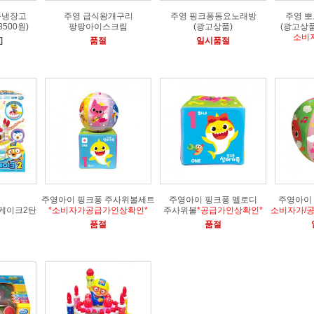
똑냉장고
주영 급식왕개구리
주영 핑크퐁동요노래방
주영 
500원)
팡팡아이스크림
(광고상품)
(광고상
소비
]
품절
일시품절
주영아이 핑크퐁 주사위볼세트
주영아이 핑크퐁 멜로디
주영아이
케이크2탄
*소비자가공급가인상확인*
주사위볼
*공급가인상확인*
소비자가/
품절
품절