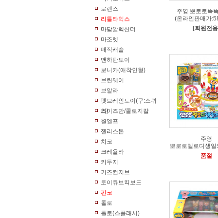
로렌스
주영 뽀로로똑
(온라인판매가:58
리틀타익스
[회원전용
마담알렉산더
마조렛
매직캐슬
맨하탄토이
보니카(애착인형)
브린웨어
브알라
펫브레인토이(구:스퀴
즈)
와이즈만/콜로지칼
월엘프
젤리스톤
주영
치코
뽀로로멜로디생일
크레욜라
품절
키두지
키즈컨저브
토이큐브킥보드
펀코
톨로
톨로(스플래시)