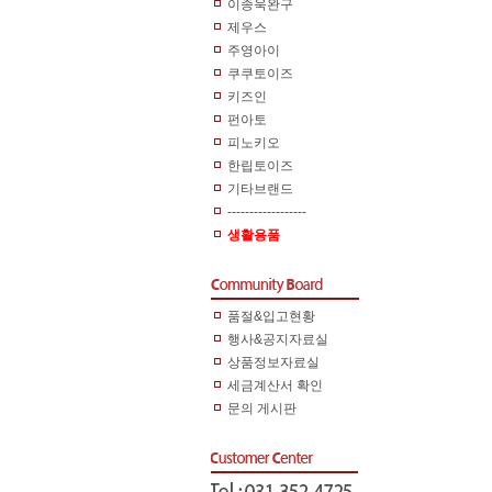
이종욱완구
제우스
주영아이
쿠쿠토이즈
키즈인
펀아토
피노키오
한립토이즈
기타브랜드
------------------
생활용품
품절&입고현황
행사&공지자료실
상품정보자료실
세금계산서 확인
문의 게시판