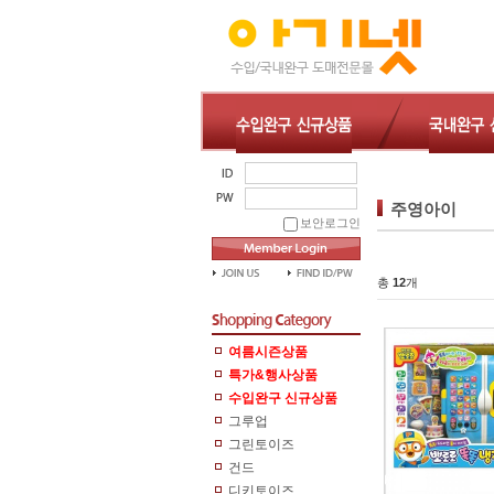
주영아이
보안로그인
총
12
개
여름시즌상품
특가&행사상품
수입완구 신규상품
그루업
그린토이즈
건드
디키토이즈