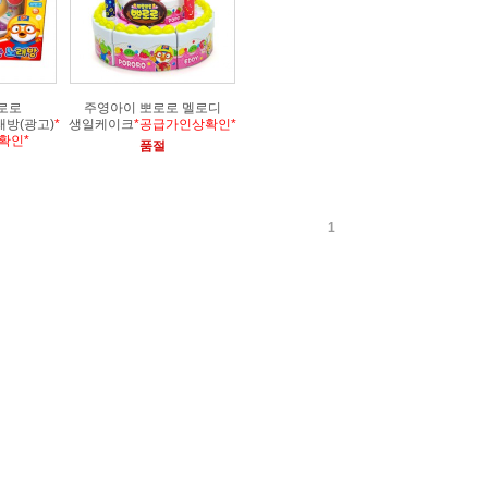
로로
주영아이 뽀로로 멜로디
방(광고)
*
생일케이크
*공급가인상확인*
확인*
품절
1