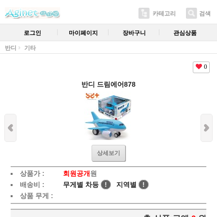
카테고리
검색
로그인
마이페이지
장바구니
관심상품
반디
기타
0
반디 드림에어878
상세보기
상품가 :
회원공개
원
배송비 :
무게별 차등
!
지역별
!
상품 무게 :