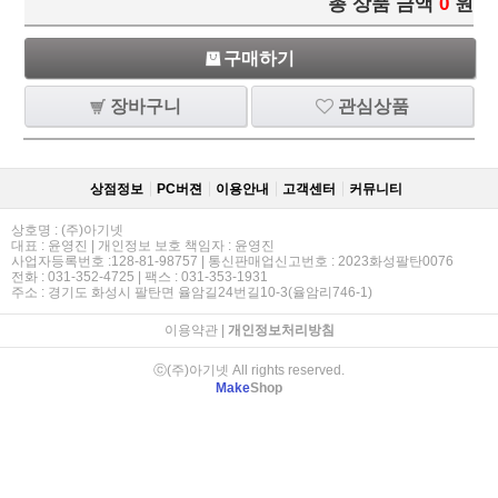
총 상품 금액
0
원
구매하기
장바구니
관심상품
상점정보
PC버젼
이용안내
고객센터
커뮤니티
상호명 : (주)아기넷
대표 : 윤영진 | 개인정보 보호 책임자 : 윤영진
사업자등록번호 :128-81-98757 | 통신판매업신고번호 : 2023화성팔탄0076
전화 : 031-352-4725 | 팩스 : 031-353-1931
주소 : 경기도 화성시 팔탄면 율암길24번길10-3(율암리746-1)
이용약관
|
개인정보처리방침
ⓒ(주)아기넷 All rights reserved.
Make
Shop