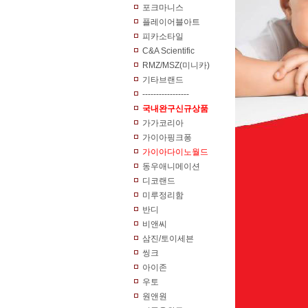
포크마니스
플레이어블아트
피카소타일
C&A Scientific
RMZ/MSZ(미니카)
기타브랜드
-----------------
국내완구신규상품
가가코리아
가이아핑크퐁
가이아다이노월드
동우애니메이션
디코랜드
미루정리함
반디
비앤씨
삼진/토이세븐
씽크
아이존
우토
원앤원