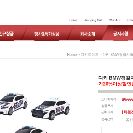
>
> 디키 BMW경찰차S(M
Home
디키토이즈
디키 BMW경찰차S
가20%이상할인
20,0
소비자가격
상품무게
[회원
판매가격
종류선택