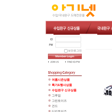
보안로그인
여름시즌상품
특가&행사상품
수입완구 신규상품
그루업
그린토이즈
건드
디키토이즈