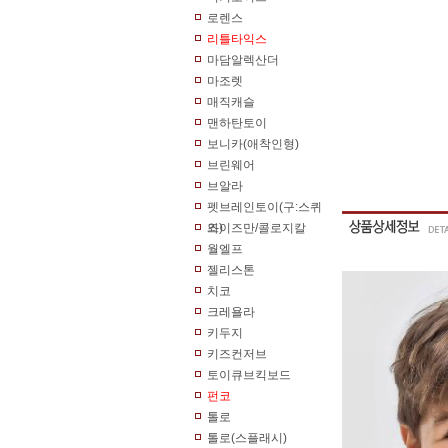
로렌스
리틀타익스
마담알렉산더
마조렛
매직캐슬
맨하탄토이
보니카(애착인형)
브린웨어
브알라
펫브레인토이(구:스퀴
즈)
와이즈만/콜로지칼
월엘프
젤리스톤
치코
크레욜라
키두지
키즈컨저브
토이큐브킥보드
펀코
톨로
톨로(스플래시)