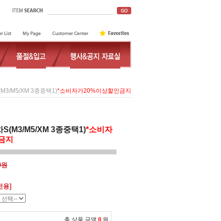
3/M5/XM 3종중택1)
*소비자가20%이상할인금지
(M3/M5/XM 3종중택1)
*소비자
금지
00원
전용]
총 상품 금액
0
원