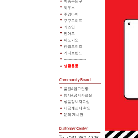
이종욱완구
제우스
주영아이
쿠쿠토이즈
키즈인
펀아토
피노키오
한립토이즈
기타브랜드
------------------
생활용품
품절&입고현황
행사&공지자료실
상품정보자료실
세금계산서 확인
문의 게시판