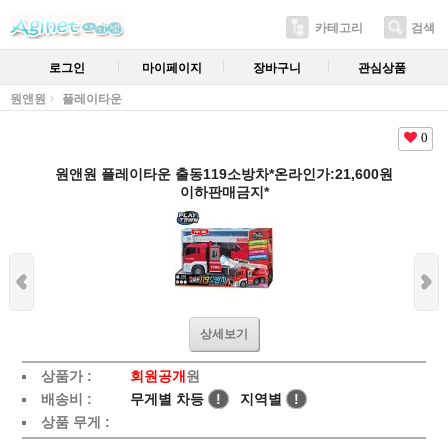
카테고리
검색
로그인
마이페이지
장바구니
관심상품
원앤원
플레이타운
0
원앤원 플레이타운 출동119소방차*온라인가:21,600원
이하판매금지*
상세보기
상품가 :
회원공개
원
배송비 :
무게별 차등
!
지역별
!
상품 무게 :