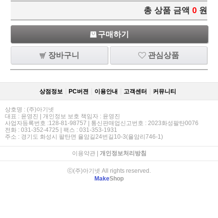
총 상품 금액
0
원
구매하기
장바구니
관심상품
상점정보
PC버젼
이용안내
고객센터
커뮤니티
상호명 : (주)아기넷
대표 : 윤영진 | 개인정보 보호 책임자 : 윤영진
사업자등록번호 :128-81-98757 | 통신판매업신고번호 : 2023화성팔탄0076
전화 : 031-352-4725 | 팩스 : 031-353-1931
주소 : 경기도 화성시 팔탄면 율암길24번길10-3(율암리746-1)
이용약관
|
개인정보처리방침
ⓒ(주)아기넷 All rights reserved.
Make
Shop