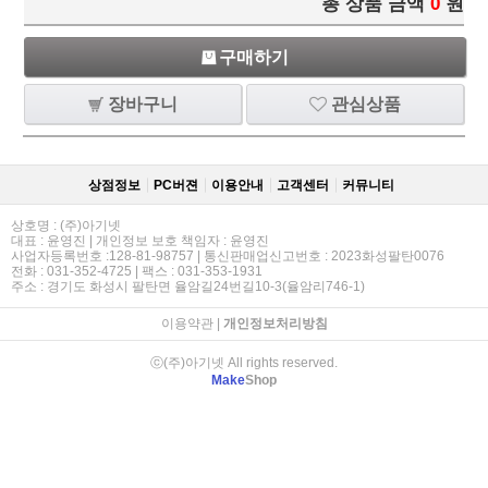
총 상품 금액
0
원
구매하기
장바구니
관심상품
상점정보
PC버젼
이용안내
고객센터
커뮤니티
상호명 : (주)아기넷
대표 : 윤영진 | 개인정보 보호 책임자 : 윤영진
사업자등록번호 :128-81-98757 | 통신판매업신고번호 : 2023화성팔탄0076
전화 : 031-352-4725 | 팩스 : 031-353-1931
주소 : 경기도 화성시 팔탄면 율암길24번길10-3(율암리746-1)
이용약관
|
개인정보처리방침
ⓒ(주)아기넷 All rights reserved.
Make
Shop