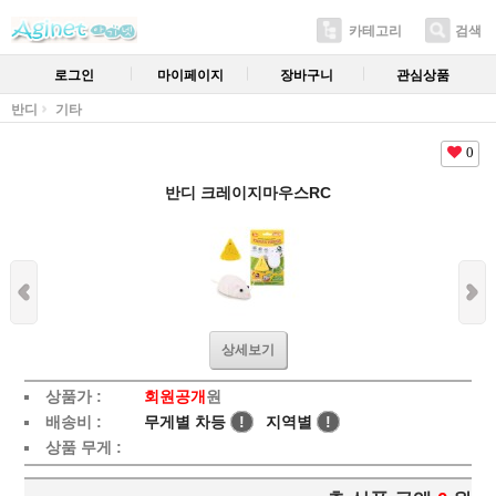
카테고리
검색
로그인
마이페이지
장바구니
관심상품
반디
기타
0
반디 크레이지마우스RC
상세보기
상품가 :
회원공개
원
배송비 :
무게별 차등
!
지역별
!
상품 무게 :