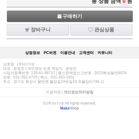
총 상품 금액
0
원
구매하기
장바구니
관심상품
상점정보
PC버젼
이용안내
고객센터
커뮤니티
상호명 : (주)아기넷
대표 : 윤영진 | 개인정보 보호 책임자 : 윤영진
사업자등록번호 :128-81-98757 | 통신판매업신고번호 : 2023화성팔탄0076
전화 : 031-352-4725 | 팩스 : 031-353-1931
주소 : 경기도 화성시 팔탄면 율암길24번길10-3(율암리746-1)
이용약관
|
개인정보처리방침
ⓒ(주)아기넷 All rights reserved.
Make
Shop