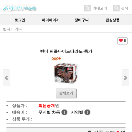
카테고리
검색
로그인
마이페이지
장바구니
관심상품
반디
기타
0
반디 퍼즐다이노티라노-특가
상세보기
상품가 :
회원공개
원
배송비 :
무게별 차등
!
지역별
!
상품 무게 :