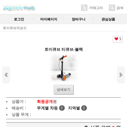
카테고리
검색
로그인
마이페이지
장바구니
관심상품
토이큐브킥보드
5
토이큐브 티큐브-블랙
상세보기
상품가 :
회원공개
원
배송비 :
무게별 차등
!
지역별
!
상품 무게 :