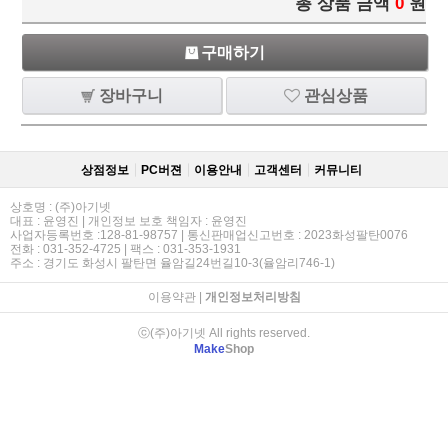
총 상품 금액
0
원
구매하기
장바구니
관심상품
상점정보
PC버젼
이용안내
고객센터
커뮤니티
상호명 : (주)아기넷
대표 : 윤영진 | 개인정보 보호 책임자 : 윤영진
사업자등록번호 :128-81-98757 | 통신판매업신고번호 : 2023화성팔탄0076
전화 : 031-352-4725 | 팩스 : 031-353-1931
주소 : 경기도 화성시 팔탄면 율암길24번길10-3(율암리746-1)
이용약관
|
개인정보처리방침
ⓒ(주)아기넷 All rights reserved.
Make
Shop