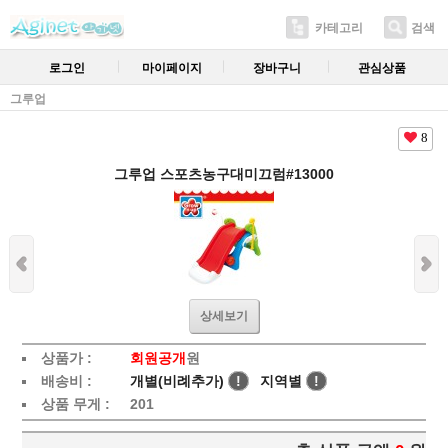
카테고리
검색
로그인
마이페이지
장바구니
관심상품
그루업
8
그루업 스포츠농구대미끄럼#13000
상세보기
상품가 :
회원공개
원
배송비 :
개별(비례추가)
!
지역별
!
상품 무게 :
201