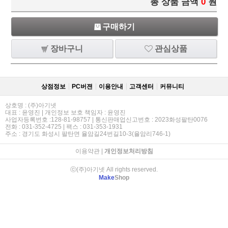
총 상품 금액
0
원
구매하기
장바구니
관심상품
상점정보
PC버젼
이용안내
고객센터
커뮤니티
상호명 : (주)아기넷
대표 : 윤영진 | 개인정보 보호 책임자 : 윤영진
사업자등록번호 :128-81-98757 | 통신판매업신고번호 : 2023화성팔탄0076
전화 : 031-352-4725 | 팩스 : 031-353-1931
주소 : 경기도 화성시 팔탄면 율암길24번길10-3(율암리746-1)
이용약관
|
개인정보처리방침
ⓒ(주)아기넷 All rights reserved.
Make
Shop