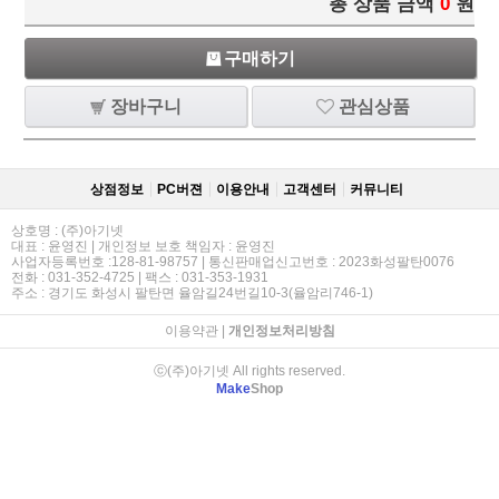
총 상품 금액
0
원
구매하기
장바구니
관심상품
상점정보
PC버젼
이용안내
고객센터
커뮤니티
상호명 : (주)아기넷
대표 : 윤영진 | 개인정보 보호 책임자 : 윤영진
사업자등록번호 :128-81-98757 | 통신판매업신고번호 : 2023화성팔탄0076
전화 : 031-352-4725 | 팩스 : 031-353-1931
주소 : 경기도 화성시 팔탄면 율암길24번길10-3(율암리746-1)
이용약관
|
개인정보처리방침
ⓒ(주)아기넷 All rights reserved.
Make
Shop