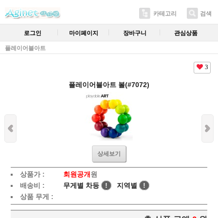
카테고리
검색
로그인
마이페이지
장바구니
관심상품
플레이어블아트
3
플레이어블아트 볼(#7072)
상세보기
상품가 :
회원공개
원
배송비 :
무게별 차등
!
지역별
!
상품 무게 :